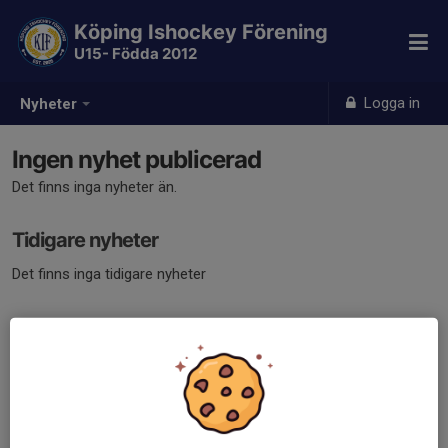
Köping Ishockey Förening
U15- Födda 2012
Logga in
Nyheter
Ingen nyhet publicerad
Det finns inga nyheter än.
Tidigare nyheter
Det finns inga tidigare nyheter