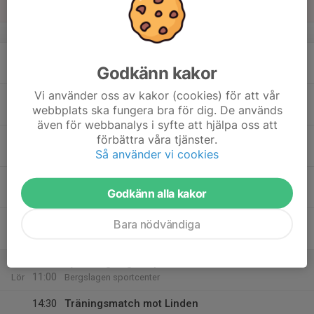
Sön
v.34
17
Godkänn kakor
Mån
Vi använder oss av kakor (cookies) för att vår
18
webbplats ska fungera bra för dig. De används
Tis
även för webbanalys i syfte att hjälpa oss att
19
förbättra våra tjänster.
Så använder vi cookies
Ons
20
Godkänn alla kakor
Tor
21
Bara nödvändiga
Fre
22
10:00
Fys -Bergslagen sportcenter
11:00
Lör
Bergslagen sportcenter
14:30
Träningsmatch mot Linden