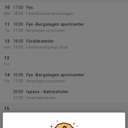
10
17:00
Fys
18:00
Mån
Fotbollsplanen Brunnsvägen
11
10:00
Fys -Bergslagen sportcenter
11:00
Tis
Bergslagen sportcenter
12
18:00
Föräldramöte
19:00
Ons
Cafeterian Köpings ishall
13
Tor
14
10:00
Fys -Bergslagen sportcenter
11:00
Fre
Bergslagen sportcenter
20:00
Ispass - Katrineholm
21:00
Ishall Katrineholm
15
Lör
16