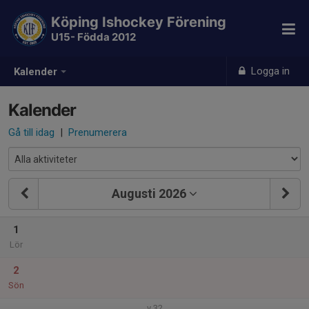
Köping Ishockey Förening
U15- Födda 2012
Logga in
Kalender
Kalender
Gå till idag
|
Prenumerera
Augusti 2026
1
Lör
2
Sön
v.32