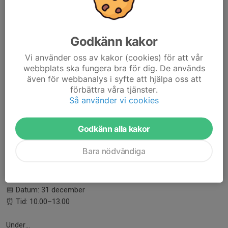
Godkänn kakor
Vi använder oss av kakor (cookies) för att vår
webbplats ska fungera bra för dig. De används
även för webbanalys i syfte att hjälpa oss att
förbättra våra tjänster.
Så använder vi cookies
Godkänn alla kakor
KIF välkomnar alla spelare i föreningen till en öppen istid på
nyårsafton.
Bara nödvändiga
Det här är ett perfekt tillfälle att runda av året tillsammans på
isen – oavsett ålder och lag.
📅 Datum: 31 december
⏰ Tid: 10.00–13.00
Under...