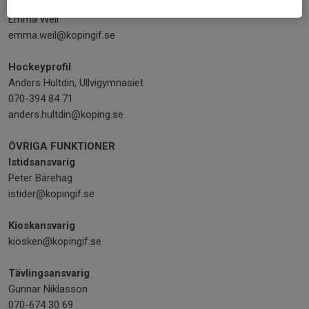
Utbildningsansvarig
Emma Weil
emma.weil@kopingif.se
Hockeyprofil
Anders Hultdin, Ullvigymnasiet
070-394 84 71
anders.hultdin@koping.se
ÖVRIGA FUNKTIONER
Istidsansvarig
Peter Bärehag
istider@kopingif.se
Kioskansvarig
kiosken@kopingif.se
Tävlingsansvarig
Gunnar Niklasson
070-674 30 69