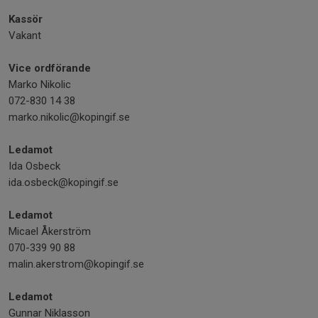
Kassör
Vakant
Vice ordförande
Marko Nikolic
072-830 14 38
marko.nikolic@kopingif.se
Ledamot
Ida Osbeck
ida.osbeck@kopingif.se
Ledamot
Micael Åkerström
070-339 90 88
malin.akerstrom@kopingif.se
Ledamot
Gunnar Niklasson