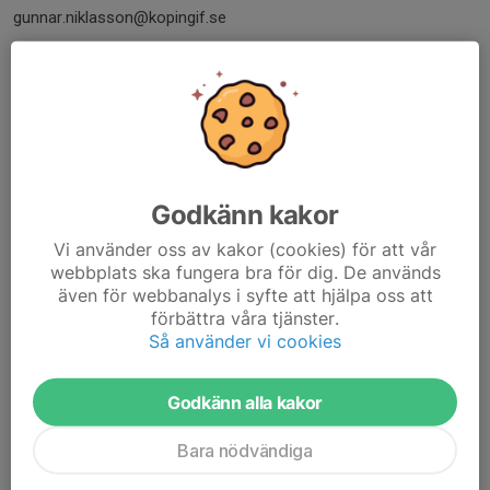
gunnar.niklasson@kopingif.se
Ledamot
Emma Weil
emma.weil@kopingif.se
SPORTGRUPP
Sportsligt ansvarig
Godkänn kakor
Micael Åkerström
malin.akerstrom@kopingif.se
Vi använder oss av kakor (cookies) för att vår
webbplats ska fungera bra för dig. De används
även för webbanalys i syfte att hjälpa oss att
Ungdomsansvarig
förbättra våra tjänster.
Malin Åkerström
Så använder vi cookies
malin.akerstrom@kopingif.se
Målvaktsansvarig
Godkänn alla kakor
Micael Åkerström
malin.akerstrom@kopingif.se
Bara nödvändiga