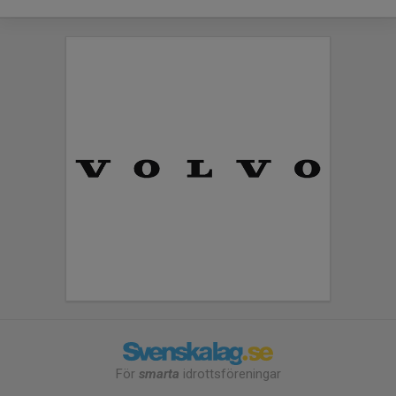
För
smarta
idrottsföreningar