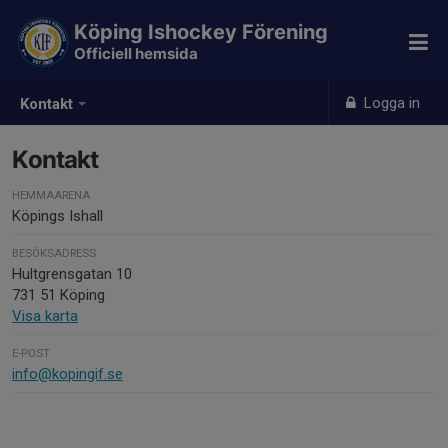
Köping Ishockey Förening
Officiell hemsida
Logga in
Kontakt
Kontakt
HEMMAARENA
Köpings Ishall
BESÖKSADRESS
Hultgrensgatan 10
731 51 Köping
Visa karta
E-POST
info@kopingif.se