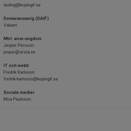
tavling@kopingif.se
Domaransvarig (DAIF)
Vakant
Mtrl. ansv ungdom
Jesper Persson
jesper@virsta.se
IT och webb
Fredrik Karlsson
fredrik.karlsson@kopingif.se
Sociala medier
Moa Paulsson