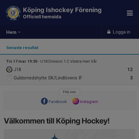
Köping Ishockey Förening
Officiell hemsida
Logga in
Hem
Senaste resultat
Tis 17 mar 19:30
- U18 Division 1 C Västra Herr Vår
J18
12
Guldsmedshytte SK/Lindlövens IF
3
Följ oss
Facebook
Instagram
Välkommen till Köping Hockey!