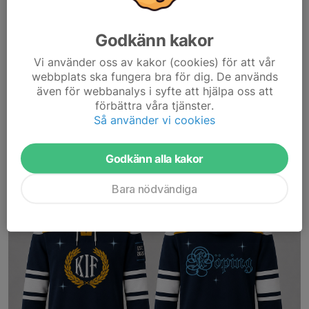
Europas mest moderna hockeyträning kommer till Köping –
ge dig själv ett försprång inför säsongen!
Godkänn kakor
Köping Ishockey Förening är stolta över att presentera ett unikt
Vi använder oss av kakor (cookies) för att vår
samarbete med
Future Academy
– Europas första...
webbplats ska fungera bra för dig. De används
Läs mer
även för webbanalys i syfte att hjälpa oss att
förbättra våra tjänster.
Så använder vi cookies
🔵⚪ KIF Hoodie – beställ din inför
kommande säsong!
Godkänn alla kakor
9 jul, 14:41
Bara nödvändiga