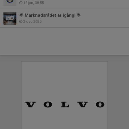
18 jan, 08:55
🌟 Marknadsrådet är igång! 🌟
2 dec 2025