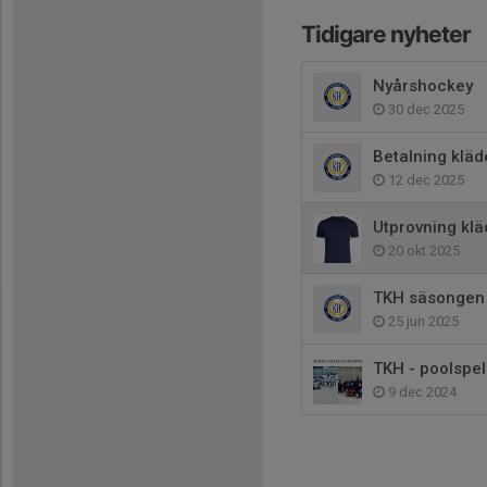
Tidigare nyheter
Nyårshockey
30 dec 2025
Betalning kläd
12 dec 2025
Utprovning kläde
20 okt 2025
TKH säsongen
25 jun 2025
TKH - poolspe
9 dec 2024