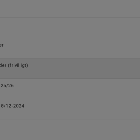
er
r (frivilligt)
 25/26
l 8/12-2024