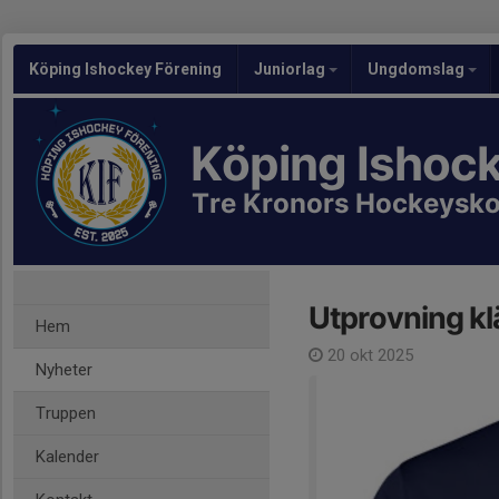
Köping Ishockey Förening
Juniorlag
Ungdomslag
Köping Ishoc
Tre Kronors Hockeysko
Utprovning kläd
Hem
20 okt 2025
Nyheter
Truppen
Kalender