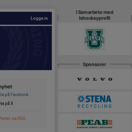
I Samarbete med
Ishockeyprofil
Logga in
Sponsorer
nyhet
la på Facebook
la på X
heter via RSS