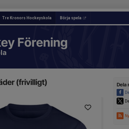
Tre Kronors Hockeyskola
Börja spela
key Förening
la
er (frivilligt)
Dela 
De
De
Ny