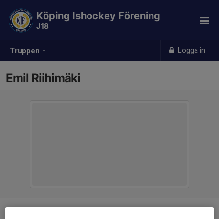
Köping Ishockey Förening
J18
Logga in
Truppen
Emil Riihimäki
Position
-