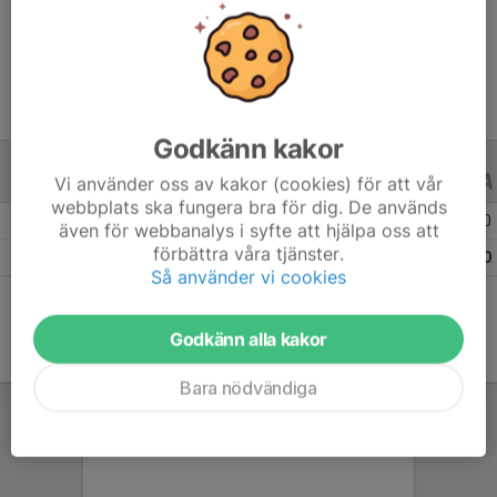
Ålder
16 år
Godkänn kakor
Vi använder oss av kakor (cookies) för att vår
ALLA SERIER
ALLA ÅR
webbplats ska fungera bra för dig. De används
Säsongen 24/25
29
0
0
även för webbanalys i syfte att hjälpa oss att
förbättra våra tjänster.
Totalt
29
0
0
Så använder vi cookies
Godkänn alla kakor
Bara nödvändiga