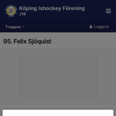
Köping Ishockey Förening
J18
Logga in
Truppen
95. Felix Sjöquist
Position
-