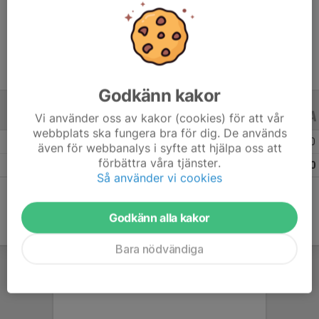
Ålder
17 år
Godkänn kakor
Vi använder oss av kakor (cookies) för att vår
ALLA SERIER
ALLA ÅR
webbplats ska fungera bra för dig. De används
Säsongen 25/26
24
0
0
även för webbanalys i syfte att hjälpa oss att
förbättra våra tjänster.
Totalt
24
0
0
Så använder vi cookies
Godkänn alla kakor
Bara nödvändiga