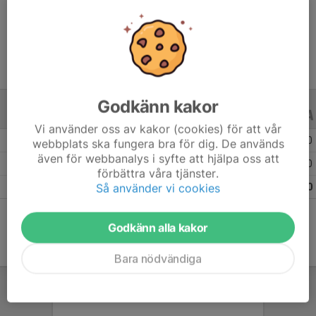
Ålder
17 år
Godkänn kakor
ALLA SERIER
ALLA ÅR
Vi använder oss av kakor (cookies) för att vår
Säsongen 25/26
8
0
0
webbplats ska fungera bra för dig. De används
även för webbanalys i syfte att hjälpa oss att
Säsongen 24/25
12
0
0
förbättra våra tjänster.
Så använder vi cookies
Totalt
20
0
0
Godkänn alla kakor
Bara nödvändiga