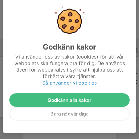
Ålder
16 år
Godkänn kakor
ALLA SERIER
ALLA ÅR
Vi använder oss av kakor (cookies) för att vår
Säsongen 25/26
23
0
0
webbplats ska fungera bra för dig. De används
även för webbanalys i syfte att hjälpa oss att
Säsongen 24/25
5
0
0
förbättra våra tjänster.
Så använder vi cookies
Totalt
28
0
0
Godkänn alla kakor
Bara nödvändiga