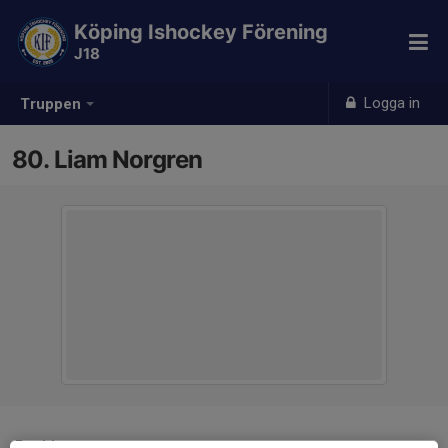
Köping Ishockey Förening
J18
Logga in
Truppen
80. Liam Norgren
Position
-