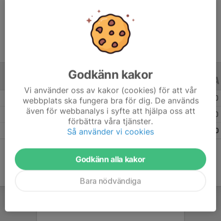
Ålder
18 år
Godkänn kakor
ALLA SERIER
ALLA ÅR
Vi använder oss av kakor (cookies) för att vår
Säsongen 25/26
27
0
0
webbplats ska fungera bra för dig. De används
även för webbanalys i syfte att hjälpa oss att
Säsongen 24/25
10
0
0
förbättra våra tjänster.
Så använder vi cookies
Totalt
37
0
0
Godkänn alla kakor
Bara nödvändiga