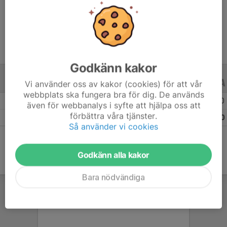
Ålder
18 år
Godkänn kakor
Vi använder oss av kakor (cookies) för att vår
ALLA SERIER
ALLA ÅR
webbplats ska fungera bra för dig. De används
Säsongen 25/26
22
0
0
även för webbanalys i syfte att hjälpa oss att
förbättra våra tjänster.
Totalt
22
0
0
Så använder vi cookies
Godkänn alla kakor
Bara nödvändiga