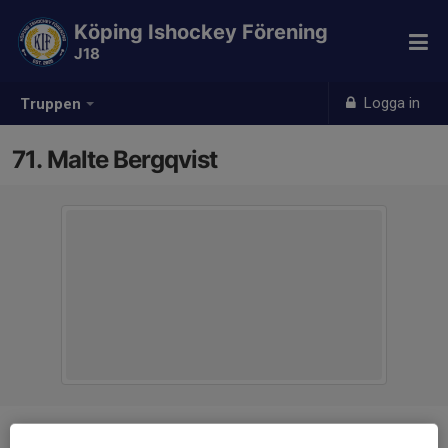
Köping Ishockey Förening
J18
Logga in
Truppen
71. Malte Bergqvist
Position
Forward