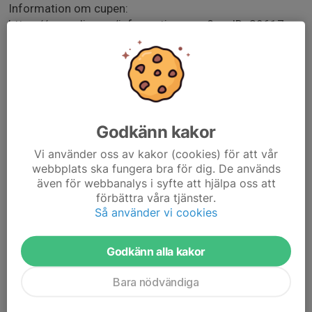
Information om cupen:
https://cuponline.se/information.aspx?cupID=39617
Född 2011?: Efter bekräftelse att ni önskar delta
kommer jag skicka förfrågan om dispens. (Får endast
vara 3 stycken)
Svara gärna så snart som möjligt.
Godkänn kakor
Vi använder oss av kakor (cookies) för att vår
webbplats ska fungera bra för dig. De används
även för webbanalys i syfte att hjälpa oss att
Endast kallade kan anmäla sig till aktiviteten. 22 personer är
förbättra våra tjänster.
kallade.
Så använder vi cookies
Logga in här
Godkänn alla kakor
Bara nödvändiga