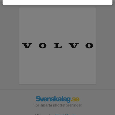
För
smarta
idrottsföreningar