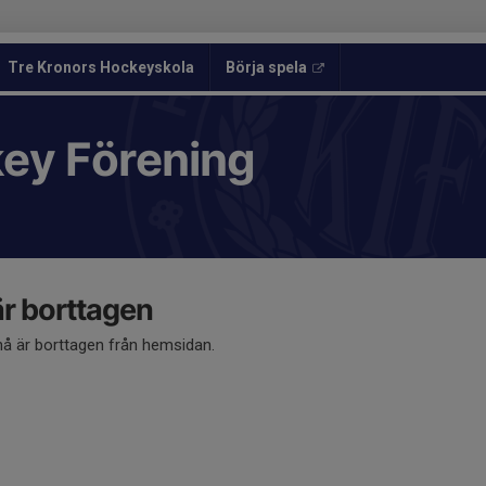
Tre Kronors Hockeyskola
Börja spela
key Förening
 borttagen
 är borttagen från hemsidan.