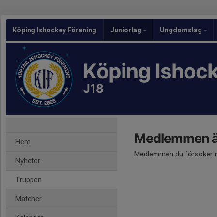
Köping Ishockey Förening
Juniorlag
Ungdomslag
Köping Ishoc
J18
Medlemmen är
Hem
Medlemmen du försöker nå
Nyheter
Truppen
Matcher